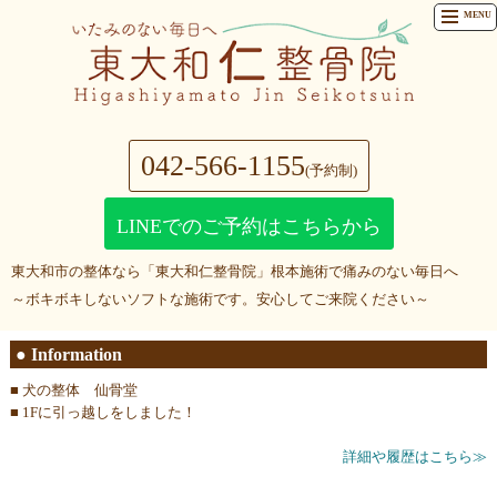
MENU
042-566-1155
(予約制)
LINEでのご予約はこちらから
東大和市の整体なら「東大和仁整骨院」根本施術で痛みのない毎日へ
～ボキボキしないソフトな施術です。安心してご来院ください～
● Information
■
犬の整体 仙骨堂
■
1Fに引っ越しをしました！
詳細や履歴はこちら≫