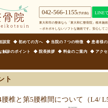
042-566-1155
LIN
(予約制)
東大和市の整体なら「東大和仁整骨院」根本施
～ボキボキしないソフトな施術です。安心して
相談室
◆ 初めての方へ
◆ 当院の７つの特徴
◆ 患者様
主な触診のポイント
◆ 院長挨拶
◆ 料金のご案内
◆ アク
ント
4腰椎と第5腰椎間について（L4/ L