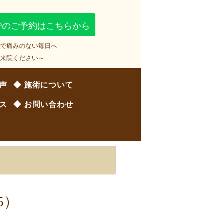
Eでのご予約はこちらから
術で痛みのない毎日へ
ご来院ください～
の声
◆ 施術について
セス
◆ お問い合わせ
5）