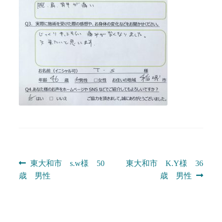
投
前
次
東大和市 s.w様 50
東大和市 K.Y様 36
の
の
歳 男性
歳 男性
稿
投
投
ナ
稿:
稿: