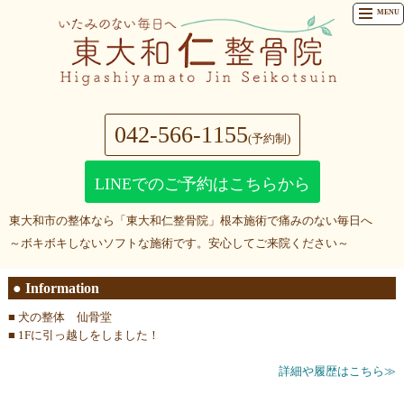
MENU
042-566-1155
(予約制)
LINEでのご予約はこちらから
東大和市の整体なら「東大和仁整骨院」根本施術で痛みのない毎日へ
～ボキボキしないソフトな施術です。安心してご来院ください～
● Information
■
犬の整体 仙骨堂
■
1Fに引っ越しをしました！
詳細や履歴はこちら≫