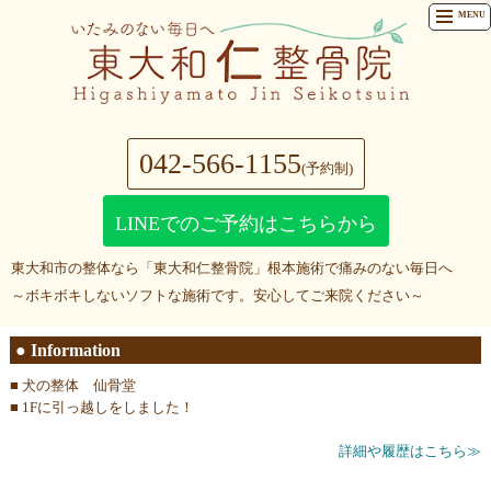
MENU
042-566-1155
(予約制)
LINEでのご予約はこちらから
東大和市の整体なら「東大和仁整骨院」根本施術で痛みのない毎日へ
～ボキボキしないソフトな施術です。安心してご来院ください～
● Information
■
犬の整体 仙骨堂
■
1Fに引っ越しをしました！
詳細や履歴はこちら≫