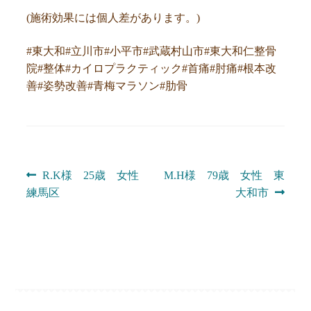
(施術効果には個人差があります。)
#東大和#立川市#小平市#武蔵村山市#東大和仁整骨
院#整体#カイロプラクティック#首痛#肘痛#根本改
善#姿勢改善#青梅マラソン#肋骨
投
前
次
R.K様 25歳 女性
M.H様 79歳 女性 東
の
の
練馬区
大和市
稿
投
投
ナ
稿:
稿:
ビ
ゲ
ー