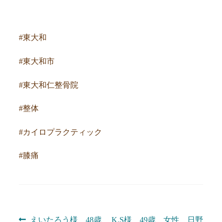
#東大和
#東大和市
#東大和仁整骨院
#整体
#カイロプラクティック
#膝痛
前
次
えいたろう様 48歳
K.S様 49歳 女性 日野