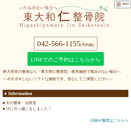
MENU
042-566-1155
(予約制)
LINEでのご予約はこちらから
東大和市の整体なら「東大和仁整骨院」根本施術で痛みのない毎日へ
～ボキボキしないソフトな施術です。安心してご来院ください～
● Information
■
犬の整体 仙骨堂
■
1Fに引っ越しをしました！
詳細や履歴はこちら≫