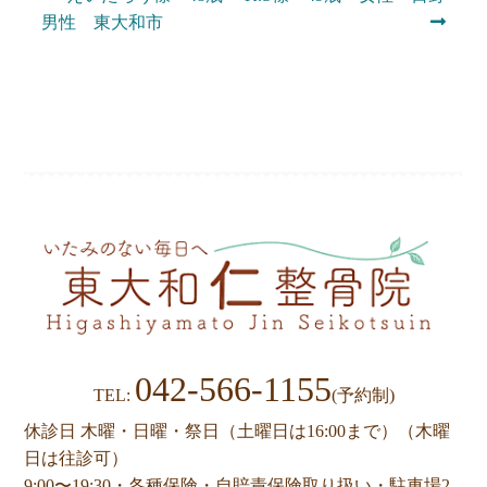
投
の
の
男性 東大和市
稿
投
投
ナ
稿:
稿:
ビ
ゲ
ー
シ
ョ
ン
042-566-1155
TEL:
(予約制)
休診日 木曜・日曜・祭日（土曜日は16:00まで）（木曜
日は往診可）
9:00〜19:30・各種保険・自賠責保険取り扱い・駐車場2